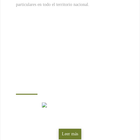
particulares en todo el territorio nacional.
AREAS DE ACTUACION
Especialistas en:
Fincas rústicas
Leer más