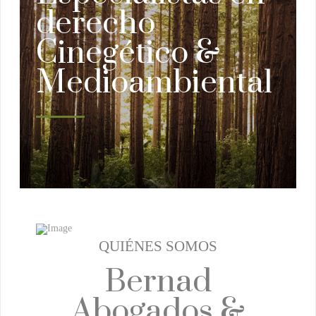
derecho
Cinegético &
Medioambiental
QUIÉNES SOMOS
Bernad
Abogados &