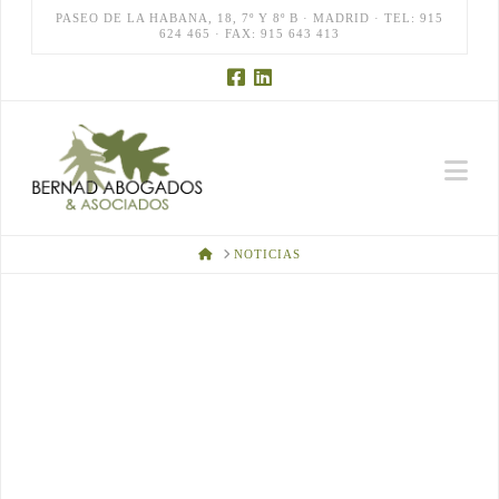
PASEO DE LA HABANA, 18, 7º Y 8º B · MADRID · TEL: 915
624 465 · FAX: 915 643 413
Na
HOME
NOTICIAS
APROBADA LA NUEVA LEY
DE CAZA Y PESCA DE LA
COMUNIDAD DE MADRID
El pasado 18 de junio de 2026, la Asamblea de Madrid aprobó