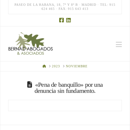
PASEO DE LA HABANA, 18, 7º Y 8º B · MADRID · TEL: 915
624 465 · FAX: 915 643 413
Na
HOME
2023
NOVIEMBRE
«Pena de banquillo» por una
denuncia sin fundamento.