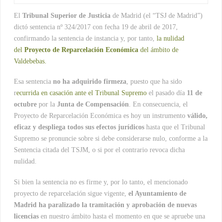
El
Tribunal Superior de Justicia
de Madrid (el “TSJ de Madrid”)
dictó sentencia nº 324/2017 con fecha 19 de abril de 2017,
confirmando la sentencia de instancia y, por tanto,
la nulidad
del
Proyecto de Reparcelación Económica
del ámbito de
Valdebebas.
Esa sentencia
no ha adquirido firmeza
, puesto que ha sido
r
ecurrida en casación ante el Tribunal Supremo
el pasado día
11 de
octubre
por la
Junta de Compensación
. En consecuencia, el
Proyecto de Reparcelación Económica es hoy un instrumento
válido,
eficaz y despliega todos sus efectos jurídicos
hasta que el Tribunal
Supremo se pronuncie sobre si debe considerarse nulo, conforme a la
Sentencia citada del TSJM, o si por el contrario revoca dicha
nulidad.
Si bien la sentencia no es firme y, por lo tanto, el mencionado
proyecto de reparcelación sigue vigente,
el Ayuntamiento de
Madrid ha paralizado la tramitación y aprobación de nuevas
licencias
en nuestro ámbito hasta el momento en que se apruebe una