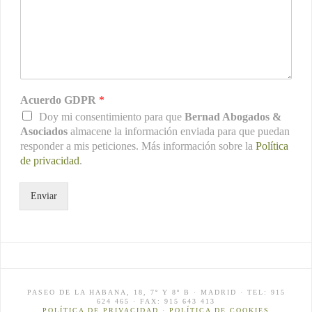
Acuerdo GDPR
*
Doy mi consentimiento para que
Bernad Abogados &
Asociados
almacene la información enviada para que puedan
responder a mis peticiones. Más información sobre la
Política
de privacidad
.
Enviar
PASEO DE LA HABANA, 18, 7º Y 8º B · MADRID · TEL: 915
624 465 · FAX: 915 643 413
POLÍTICA DE PRIVACIDAD
·
POLÍTICA DE COOKIES